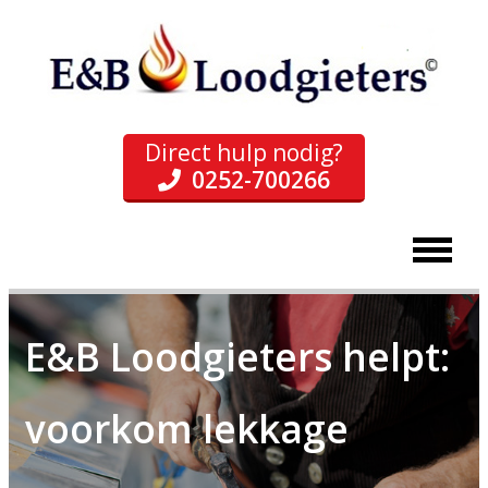
Direct hulp nodig?
0252-700266
E&B Loodgieters helpt:
voorkom lekkage